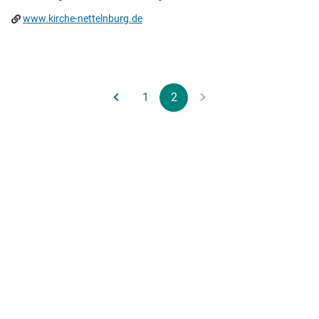
www.kirche-nettelnburg.de
1
2
Kirchspiel Bergedorf
Postanschrift des Kirchspiels Bergedorf
Höperfeld 50, 21033 Hamburg
Kontakt